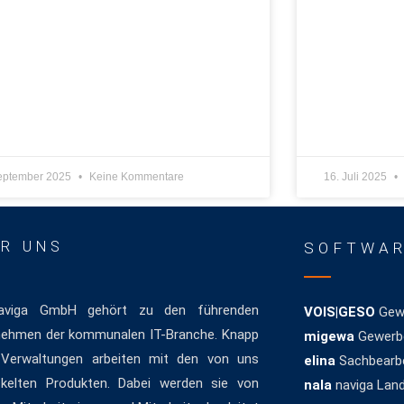
September 2025
Keine Kommentare
16. Juli 2025
R UNS
SOFTWA
aviga GmbH gehört zu den führenden
VOIS|GESO
Gewe
nehmen der kommunalen IT-Branche. Knapp
migewa
Gewerbe
 Verwaltungen arbeiten mit den von uns
elina
Sachbearbe
ckelten Produkten. Dabei werden sie von
nala
naviga Lan