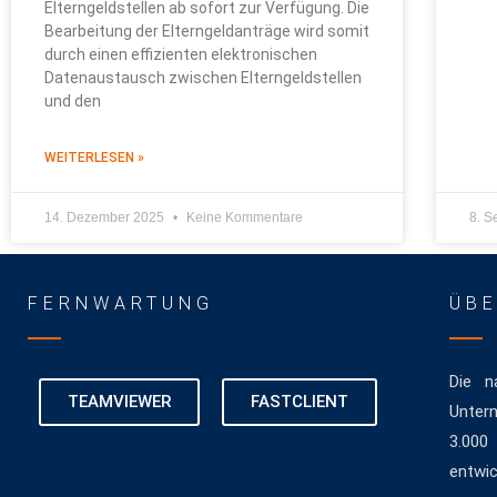
Elterngeldstellen ab sofort zur Verfügung. Die
Bearbeitung der Elterngeldanträge wird somit
durch einen effizienten elektronischen
Datenaustausch zwischen Elterngeldstellen
und den
WEITERLESEN »
14. Dezember 2025
Keine Kommentare
8. 
FERNWARTUNG
ÜBE
Die n
TEAMVIEWER
FASTCLIENT
Unter
3.000
entwi