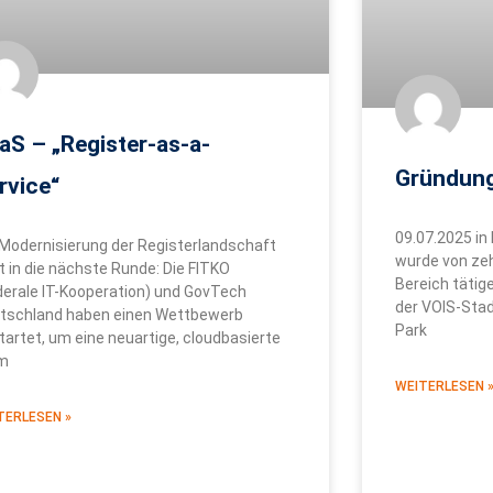
aS – „Register-as-a-
Gründung
rvice“
09.07.2025 in
 Modernisierung der Registerlandschaft
wurde von ze
t in die nächste Runde: Die FITKO
Bereich täti
derale IT-Kooperation) und GovTech
der VOIS-Stad
tschland haben einen Wettbewerb
Park
tartet, um eine neuartige, cloudbasierte
rm
WEITERLESEN 
TERLESEN »