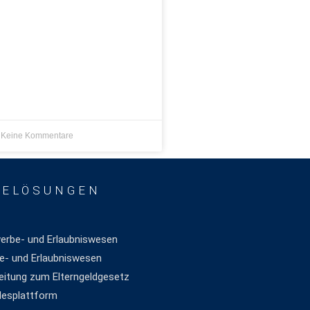
Keine Kommentare
RELÖSUNGEN
rbe- und Erlaubniswesen
- und Erlaubniswesen
itung zum Elterngeldgesetz
desplattform